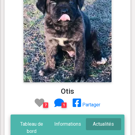
Otis
Partager
7
1
Tableau de
Informations
Actualités
bord