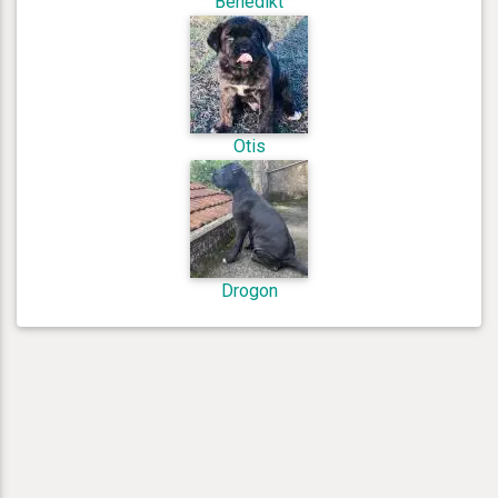
Benedikt
Otis
Drogon