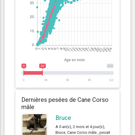
0
24
113
0
28
56
85
113
Dernières pesées de Cane Corso
mâle
Bruce
A 0 an(s), 2 mois et 4 jour(s),
Bruce, Cane Corso mâle , pesait