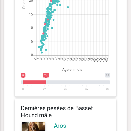
0
24
89
0
22
45
67
89
Dernières pesées de Basset
Hound mâle
Aros