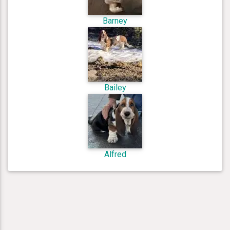
Barney
Bailey
Alfred