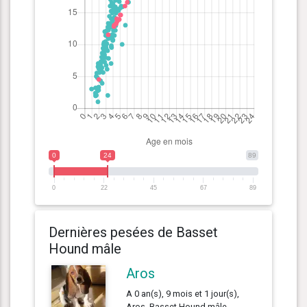
0
24
89
0
22
45
67
89
Dernières pesées de Basset
Hound mâle
Aros
A 0 an(s), 9 mois et 1 jour(s),
Aros, Basset Hound mâle ,