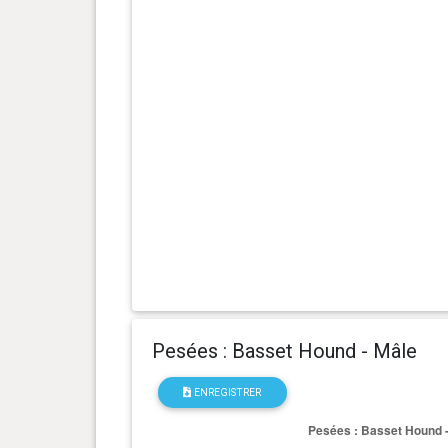
0 an(s), 4 mois et 30 jour(s)
18.6 kg
0 an(s), 4 mois et 11 jour(s)
15.88 kg
0 an(s), 3 mois et 21 jour(s)
13.15 kg
0 an(s), 2 mois et 30 jour(s)
9.53 kg
Pesées : Basset Hound - Mâle
ENREGISTRER