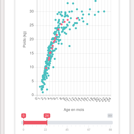
0
24
89
0
22
45
67
89