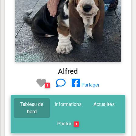
Alfred
Partager
1
Tableau de
Informations
Actualités
bord
Photos
1