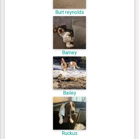
Burt reynolds
Barney
Bailey
Ruckus