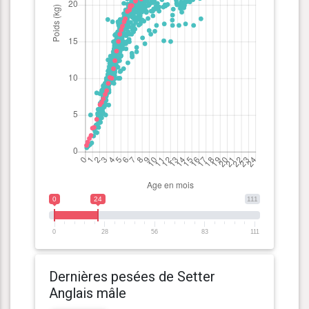
0
24
111
0
28
56
83
111
Dernières pesées de Setter
Anglais mâle