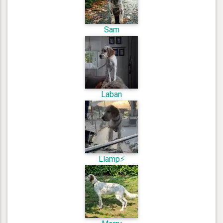
Sam
Laban
Llamp⚡️