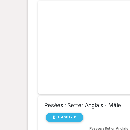
0 an(s), 9 mois et 6 jour(s)
21.3 kg
0 an(s), 8 mois et 30 jour(s)
21 kg
0 an(s), 8 mois et 15 jour(s)
20.5 kg
0 an(s), 8 mois et 0 jour(s)
19.7 kg
0 an(s), 7 mois et 18 jour(s)
18.6 kg
0 an(s), 6 mois et 20 jour(s)
16.6 kg
0 an(s), 6 mois et 6 jour(s)
15.3 kg
Pesées : Setter Anglais - Mâle
0 an(s), 5 mois et 23 jour(s)
14 kg
ENREGISTRER
0 an(s), 5 mois et 2 jour(s)
13.1 kg