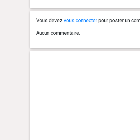
0 an(s), 9 mois et 1 jour(s)
20 kg
Vous devez
vous connecter
pour poster un com
0 an(s), 8 mois et 27 jour(s)
19.9 kg
Aucun commentaire.
0 an(s), 8 mois et 20 jour(s)
19.1 kg
0 an(s), 8 mois et 13 jour(s)
19.4 kg
0 an(s), 8 mois et 5 jour(s)
19.8 kg
0 an(s), 8 mois et 0 jour(s)
19.9 kg
0 an(s), 7 mois et 23 jour(s)
19.1 kg
0 an(s), 7 mois et 19 jour(s)
19.7 kg