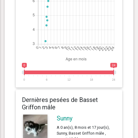
0
24
0
6
12
18
24
Dernières pesées de Basset
Griffon mâle
Sunny
A 0 an(s), 8 mois et 17 jour(s),
Sunny, Basset Griffon mâle ,