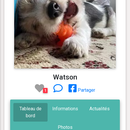
Watson
Partager
1
Tableau de
Informations
Actualités
bord
Photos