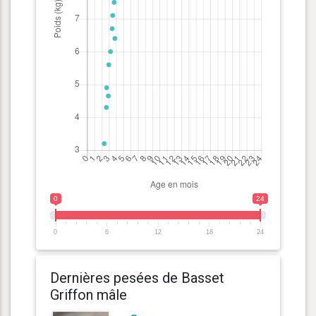
0
24
0
6
12
18
24
Dernières pesées de Basset
Griffon mâle