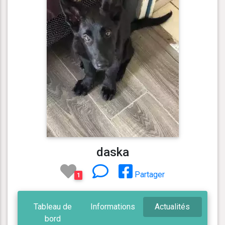
daska
Partager
1
Tableau de
Informations
Actualités
bord