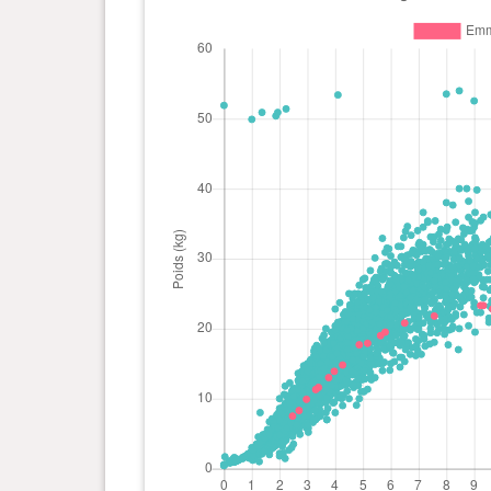
0 an(s), 2 mois et 21 jour(s)
8.3 kg
0 an(s), 2 mois et 14 jour(s)
7.5 kg