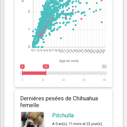
0
24
84
0
21
42
63
84
Dernières pesées de Chihuahua
femelle
Pitchulla
A 0 an(s), 11 mois et 22 jour(s),