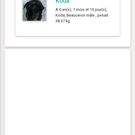
Koda
A 0 an(s), 7 mois et 13 jour(s),
Koda, Beauceron mâle , pesait
38.37 kg.