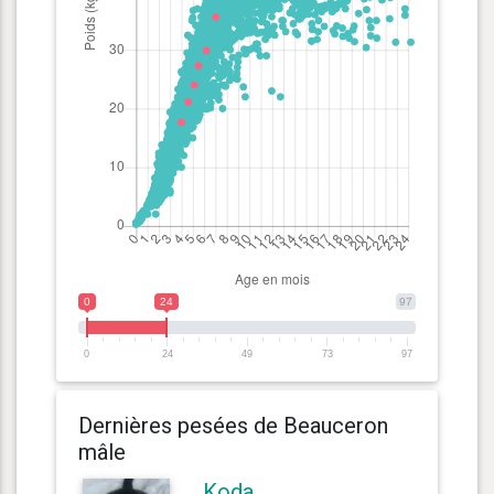
0
24
97
0
24
49
73
97
Dernières pesées de Beauceron
mâle
Koda