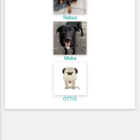
Rebus
Moka
OTTIS