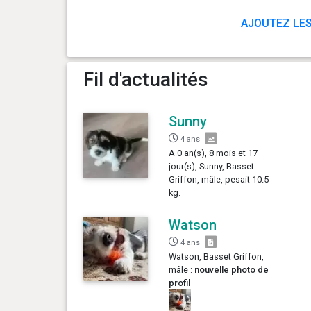
AJOUTEZ LES
Fil d'actualités
Sunny
4 ans
A 0 an(s), 8 mois et 17
jour(s), Sunny, Basset
Griffon, mâle, pesait 10.5
kg.
Watson
4 ans
Watson, Basset Griffon,
mâle :
nouvelle photo de
profil