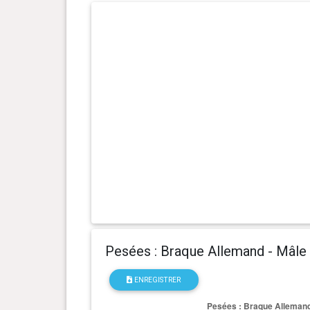
1 an(s), 7 mois et 6 jour(s)
31 kg
1 an(s), 6 mois et 23 jour(s)
30.45 kg
1 an(s), 6 mois et 1 jour(s)
29.1 kg
1 an(s), 5 mois et 11 jour(s)
28.25 kg
1 an(s), 4 mois et 29 jour(s)
27.7 kg
1 an(s), 4 mois et 22 jour(s)
27.3 kg
1 an(s), 4 mois et 17 jour(s)
26.9 kg
Pesées : Braque Allemand - Mâle
1 an(s), 4 mois et 5 jour(s)
26.4 kg
ENREGISTRER
1 an(s), 3 mois et 26 jour(s)
28 kg