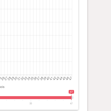
47
35
47