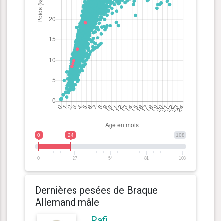
0
24
108
0
27
54
81
108
Dernières pesées de Braque
Allemand mâle
Rafi